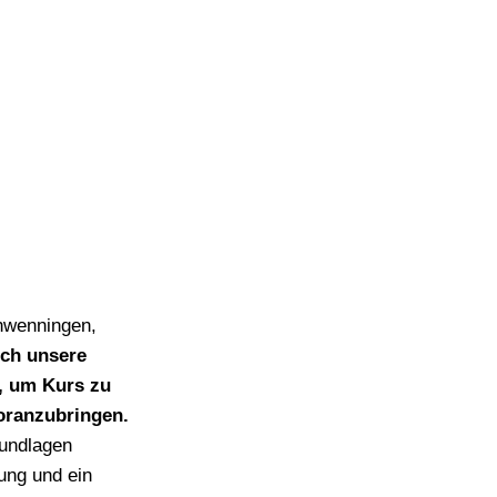
chwenningen,
ich unsere
n, um Kurs zu
oranzubringen.
rundlagen
ung und ein