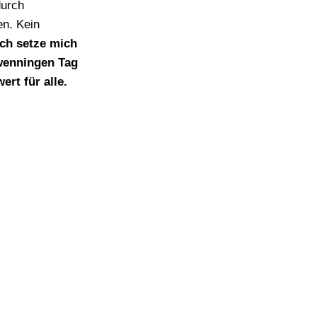
durch
en. Kein
ich setze mich
hwenningen Tag
ert für alle.