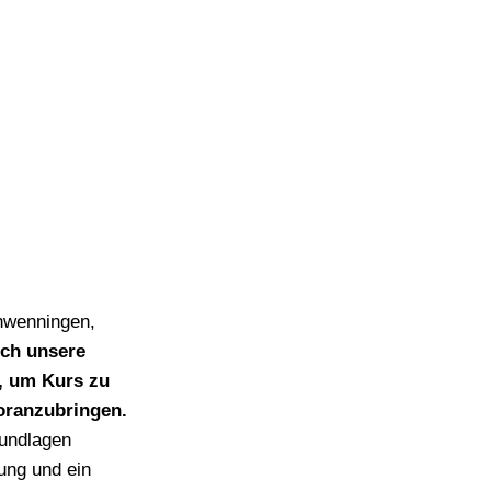
chwenningen,
ich unsere
n, um Kurs zu
oranzubringen.
rundlagen
ung und ein