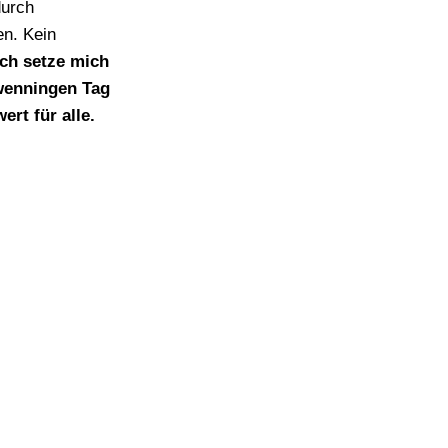
durch
en. Kein
ich setze mich
hwenningen Tag
ert für alle.