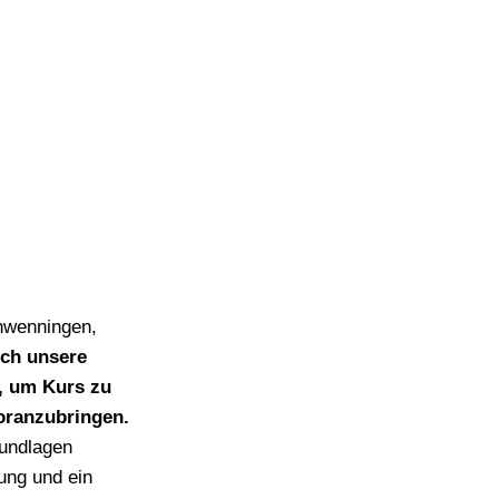
chwenningen,
ich unsere
n, um Kurs zu
oranzubringen.
rundlagen
ung und ein