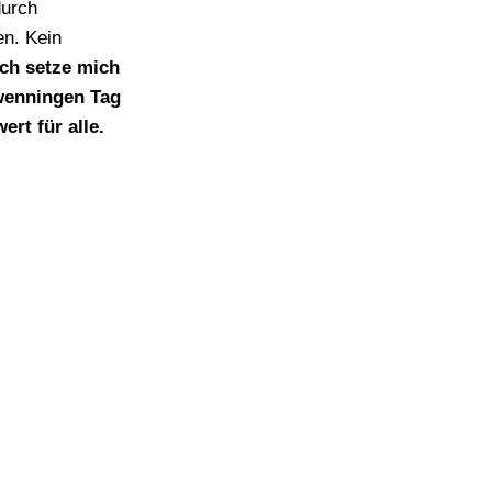
durch
en. Kein
ich setze mich
hwenningen Tag
ert für alle.