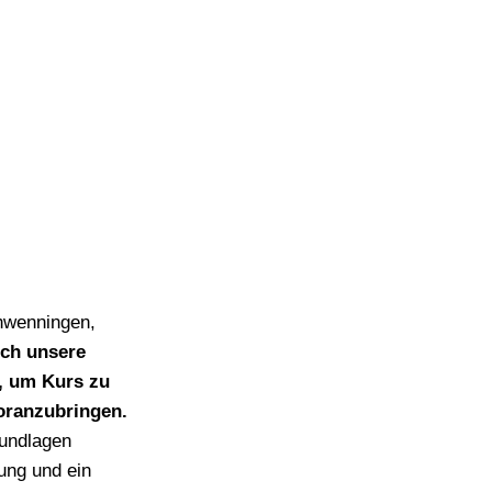
chwenningen,
ich unsere
n, um Kurs zu
oranzubringen.
rundlagen
ung und ein