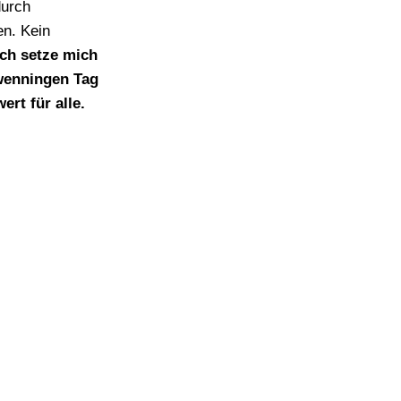
durch
en. Kein
ich setze mich
hwenningen Tag
ert für alle.