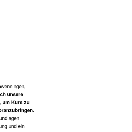
chwenningen,
ich unsere
n, um Kurs zu
oranzubringen.
rundlagen
ung und ein