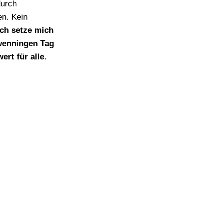
durch
en. Kein
ich setze mich
hwenningen Tag
ert für alle.